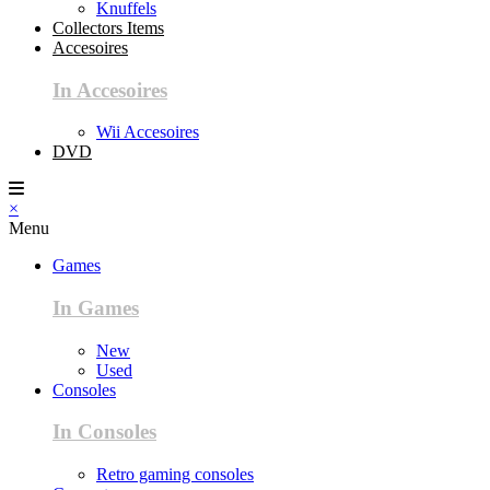
Knuffels
Collectors Items
Accesoires
In Accesoires
Wii Accesoires
DVD
×
Menu
Games
In Games
New
Used
Consoles
In Consoles
Retro gaming consoles