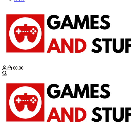
€0,00
Zoeken