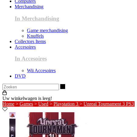
Computers
Merchandising
In Merchandising
Game merchandising
Knuffels
Collectors Items
Accesoires
In Accesoires
Wii Accesoires
DVD
Zoeken
Uw winkelwagen is leeg!
Home
>
Games
>
Used
>
Playstation 3
>
Unreal Tournament 3 PS3