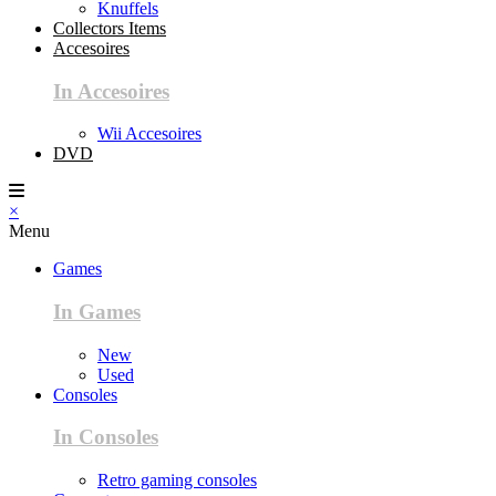
Knuffels
Collectors Items
Accesoires
In Accesoires
Wii Accesoires
DVD
×
Menu
Games
In Games
New
Used
Consoles
In Consoles
Retro gaming consoles