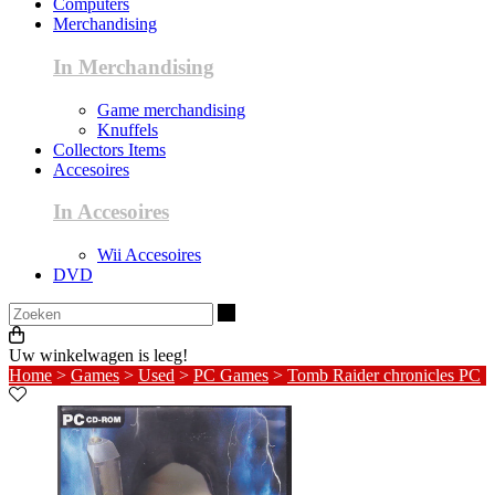
Computers
Merchandising
In Merchandising
Game merchandising
Knuffels
Collectors Items
Accesoires
In Accesoires
Wii Accesoires
DVD
Zoeken
Uw winkelwagen is leeg!
Home
>
Games
>
Used
>
PC Games
>
Tomb Raider chronicles PC