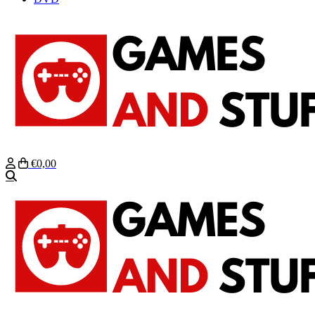
€0,00
Zoeken