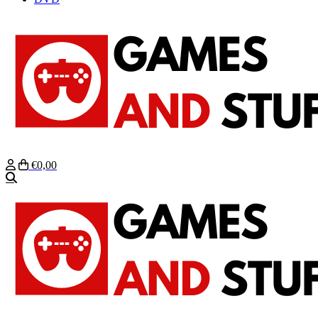
€0,00
Zoeken