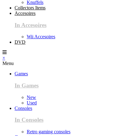
Knuffels
Collectors Items
Accesoires
In Accesoires
Wii Accesoires
DVD
×
Menu
Games
In Games
New
Used
Consoles
In Consoles
Retro gaming consoles