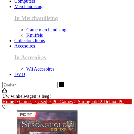
Computers
Merchandising
In Merchandising
Game merchandising
Knuffels
Collectors Items
Accesoires
In Accesoires
Wii Accesoires
DVD
Zoeken
Uw winkelwagen is leeg!
Home
>
Games
>
Used
>
PC Games
>
Stronghold 2 Deluxe PC