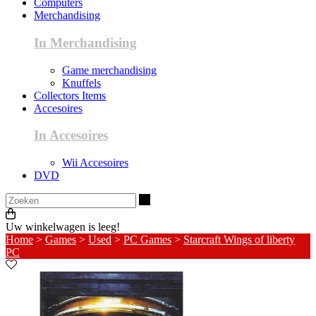
Computers
Merchandising
In Merchandising
Game merchandising
Knuffels
Collectors Items
Accesoires
In Accesoires
Wii Accesoires
DVD
Zoeken
Uw winkelwagen is leeg!
Home
>
Games
>
Used
>
PC Games
>
Starcraft Wings of liberty
PC