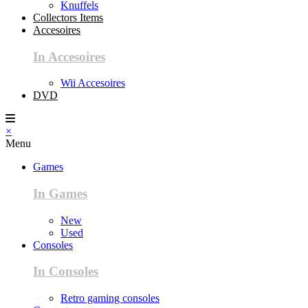
Knuffels
Collectors Items
Accesoires
In Accesoires
Wii Accesoires
DVD
×
Menu
Games
In Games
New
Used
Consoles
In Consoles
Retro gaming consoles