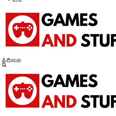
€0,00
Zoeken