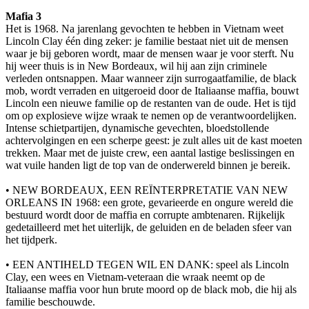
Mafia 3
Het is 1968. Na jarenlang gevochten te hebben in Vietnam weet
Lincoln Clay één ding zeker: je familie bestaat niet uit de mensen
waar je bij geboren wordt, maar de mensen waar je voor sterft. Nu
hij weer thuis is in New Bordeaux, wil hij aan zijn criminele
verleden ontsnappen. Maar wanneer zijn surrogaatfamilie, de black
mob, wordt verraden en uitgeroeid door de Italiaanse maffia, bouwt
Lincoln een nieuwe familie op de restanten van de oude. Het is tijd
om op explosieve wijze wraak te nemen op de verantwoordelijken.
Intense schietpartijen, dynamische gevechten, bloedstollende
achtervolgingen en een scherpe geest: je zult alles uit de kast moeten
trekken. Maar met de juiste crew, een aantal lastige beslissingen en
wat vuile handen ligt de top van de onderwereld binnen je bereik.
• NEW BORDEAUX, EEN REÏNTERPRETATIE VAN NEW
ORLEANS IN 1968: een grote, gevarieerde en ongure wereld die
bestuurd wordt door de maffia en corrupte ambtenaren. Rijkelijk
gedetailleerd met het uiterlijk, de geluiden en de beladen sfeer van
het tijdperk.
• EEN ANTIHELD TEGEN WIL EN DANK: speel als Lincoln
Clay, een wees en Vietnam-veteraan die wraak neemt op de
Italiaanse maffia voor hun brute moord op de black mob, die hij als
familie beschouwde.