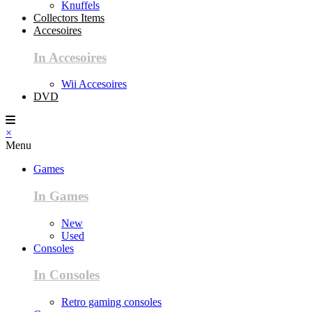
Knuffels
Collectors Items
Accesoires
In Accesoires
Wii Accesoires
DVD
×
Menu
Games
In Games
New
Used
Consoles
In Consoles
Retro gaming consoles