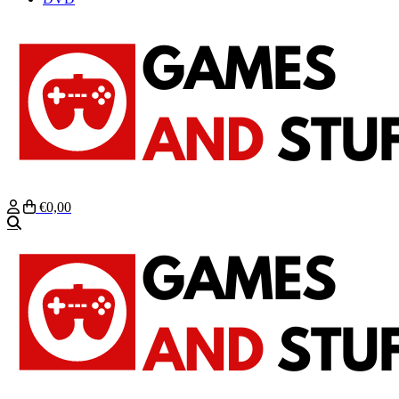
€0,00
Zoeken