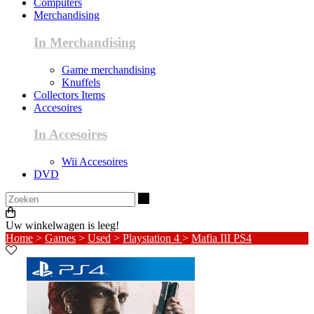
Computers
Merchandising
In Merchandising
Game merchandising
Knuffels
Collectors Items
Accesoires
In Accesoires
Wii Accesoires
DVD
Zoeken
Uw winkelwagen is leeg!
Home
>
Games
>
Used
>
Playstation 4
>
Mafia III PS4