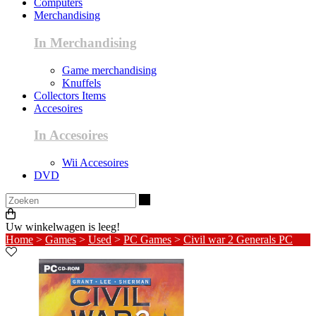
Computers
Merchandising
In Merchandising
Game merchandising
Knuffels
Collectors Items
Accesoires
In Accesoires
Wii Accesoires
DVD
Zoeken
Uw winkelwagen is leeg!
Home
>
Games
>
Used
>
PC Games
>
Civil war 2 Generals PC