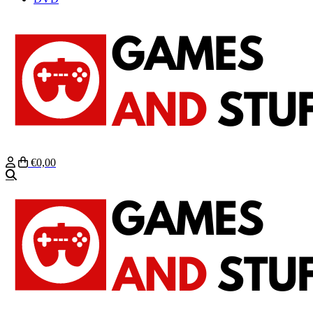
€0,00
Zoeken