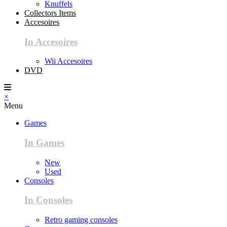
Knuffels
Collectors Items
Accesoires
In Accesoires
Wii Accesoires
DVD
×
Menu
Games
In Games
New
Used
Consoles
In Consoles
Retro gaming consoles