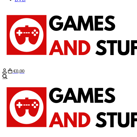
€0,00
Zoeken