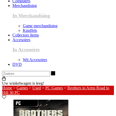
Computers
Merchandising
In Merchandising
Game merchandising
Knuffels
Collectors Items
Accesoires
In Accesoires
Wii Accesoires
DVD
Zoeken
Uw winkelwagen is leeg!
Home
>
Games
>
Used
>
PC Games
>
Brothers in Arms Road to
Hill 30 PC