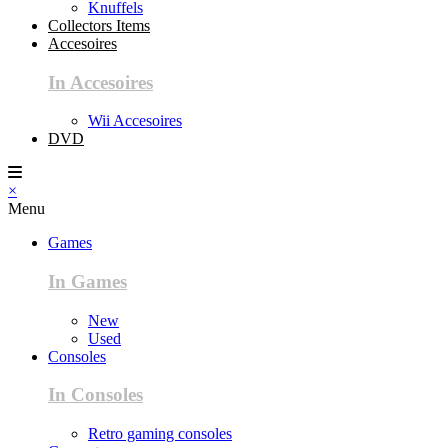
Knuffels
Collectors Items
Accesoires
In Accesoires
Wii Accesoires
DVD
×
Menu
Games
In Games
New
Used
Consoles
In Consoles
Retro gaming consoles