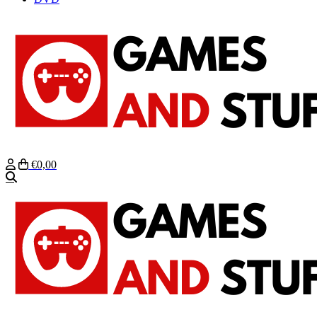
€0,00
Zoeken