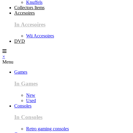
Knuffels
Collectors Items
Accesoires
In Accesoires
Wii Accesoires
DVD
×
Menu
Games
In Games
New
Used
Consoles
In Consoles
Retro gaming consoles