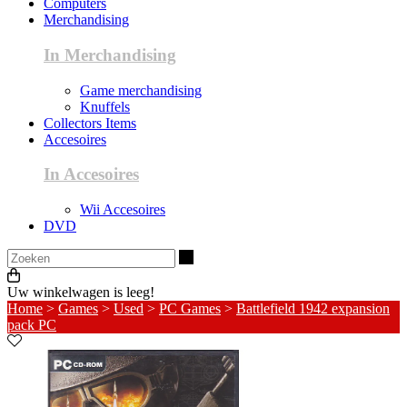
Computers
Merchandising
In Merchandising
Game merchandising
Knuffels
Collectors Items
Accesoires
In Accesoires
Wii Accesoires
DVD
Zoeken
Uw winkelwagen is leeg!
Home
>
Games
>
Used
>
PC Games
>
Battlefield 1942 expansion
pack PC