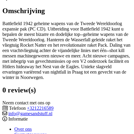
Omschrijving
Battlefield 1942 geheime wapens van de Tweede Wereldoorlog
expansie pak (PC CD). Uitbreiding voor Battlefield 1942 kunt u
bepalen de meest bizarre en dodelijke top--geheime wapens van de
Tweede Wereldoorlog. Hanteren de Wasserfall geleide raket het
vliegtuig Rocket Natter en het revolutionaire raket Pack. Daling van
een vrachtvliegtuig achter de vijandelijke linies met één--shot kill
messen machinegeweren nieuwe en meer. Acht nieuwe campagnes,
met inbegrip van gevechtsmissies op een V2 onderzoek faciliteit en
Hitlers hideaway het Nest van de Eagles. Unieke slagveld
ervaringen variërend van nightfall in Praag tot een gevecht van de
winter in Noorwegen.
0 review(s)
Neem contact met ons op
Telefoon
+3212216589
info@gamesandstuff.nl
Informatie
Over ons