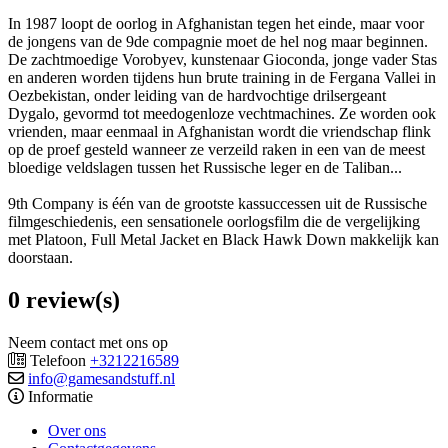
In 1987 loopt de oorlog in Afghanistan tegen het einde, maar voor
de jongens van de 9de compagnie moet de hel nog maar beginnen.
De zachtmoedige Vorobyev, kunstenaar Gioconda, jonge vader Stas
en anderen worden tijdens hun brute training in de Fergana Vallei in
Oezbekistan, onder leiding van de hardvochtige drilsergeant
Dygalo, gevormd tot meedogenloze vechtmachines. Ze worden ook
vrienden, maar eenmaal in Afghanistan wordt die vriendschap flink
op de proef gesteld wanneer ze verzeild raken in een van de meest
bloedige veldslagen tussen het Russische leger en de Taliban...
9th Company is één van de grootste kassuccessen uit de Russische
filmgeschiedenis, een sensationele oorlogsfilm die de vergelijking
met Platoon, Full Metal Jacket en Black Hawk Down makkelijk kan
doorstaan.
0 review(s)
Neem contact met ons op
Telefoon
+3212216589
info@gamesandstuff.nl
Informatie
Over ons