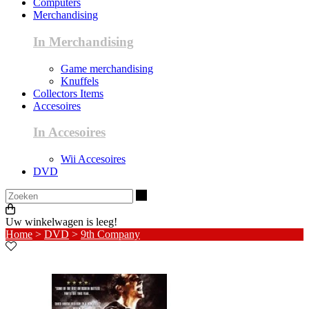
Computers
Merchandising
In Merchandising
Game merchandising
Knuffels
Collectors Items
Accesoires
In Accesoires
Wii Accesoires
DVD
Zoeken
Uw winkelwagen is leeg!
Home
>
DVD
>
9th Company