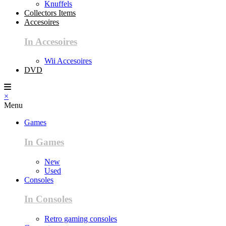
Knuffels
Collectors Items
Accesoires
In Accesoires
Wii Accesoires
DVD
×
Menu
Games
In Games
New
Used
Consoles
In Consoles
Retro gaming consoles