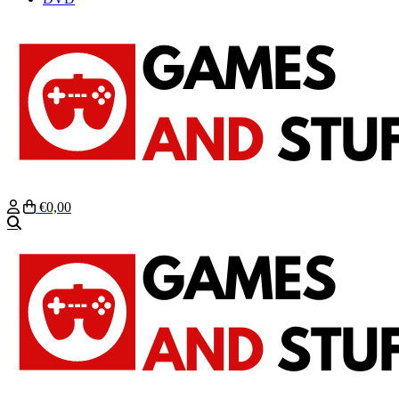
€0,00
Zoeken